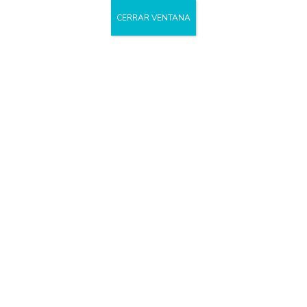
CERRAR VENTANA
Psicoterapia de
Pareja y/o
Familia