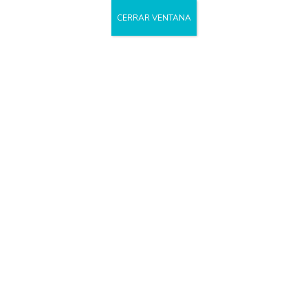
CERRAR VENTANA
Acceso
Profesionales
API Salud Mental
>
Acceso Profesionales