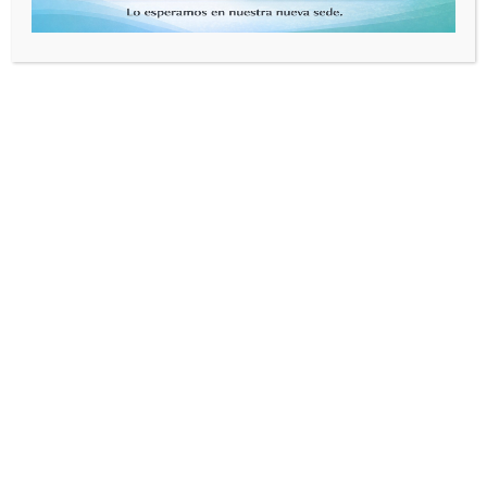
Asistencia Psicoterapéutica Integral S.R.L. está constituída por una
amplia red de profesionales de diferentes especialidades:
psiquiatras, psicólogos, psicopedagogos, acompañantes
terapéuticos, entre otros.
Especialidades
Psicoterapia
Psiquiatría
Acompañamiento terapéutico
Evaluación pre ocupacional
Psicoprofilaxis
Orientación a padres
Programas
Trastorno del Consumo de Sustancias
Ansiedad