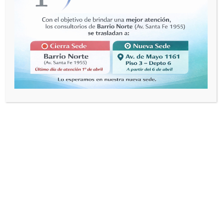
[linkarea background_color=»» hover_color=»accent1″
href=»» target=»_self» icon=»download1″
icon_color=»accent6″ icon_size=»62″ image=»»]
Descargar – consentimiento Consulta Virtual 2
Descargar Constancia de Atencion_ reemplazo
planilla de Firmas
[/linkarea]
0
SHARES