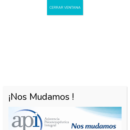
CERRAR VENTANA
Comunicado
Video Consultas
¡Nos Mudamos !
– Htal. Austral
CARTELERA