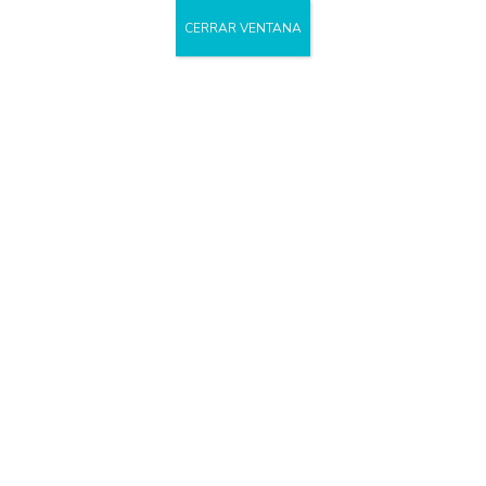
CERRAR VENTANA
PATOLOGÍA:
DEPRESIÓN
PROGRAMAS DE ATENCIÓN
DEPRESION
,
PATOLOGIAS
,
PROGRAMAS