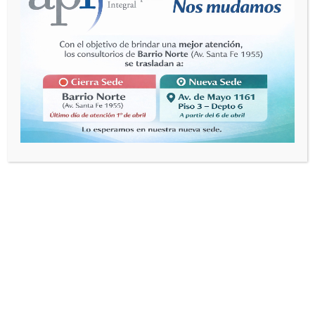
retorcijones en el estómago (cólicos) o problemas
digestivos.
¿Cómo se trata la depresión?
El primer paso es consultar a un profesional de la
salud mental, quien hará un examen completo para
descartar las causas subyacentes y obtendrá un
historial completo de tus síntomas para confirmar el
diagnóstico y poder así brindar
el tratamiento más
apropiado para tu caso.
Los
medicamentos
llamados antidepresivos tienen
probada eficacia para el tratamiento.
La
psicoterapia
es un abordaje importante para el
tratamiento. Esta modalidad es de ayuda porque le
enseña a una persona nuevas formas de pensar y