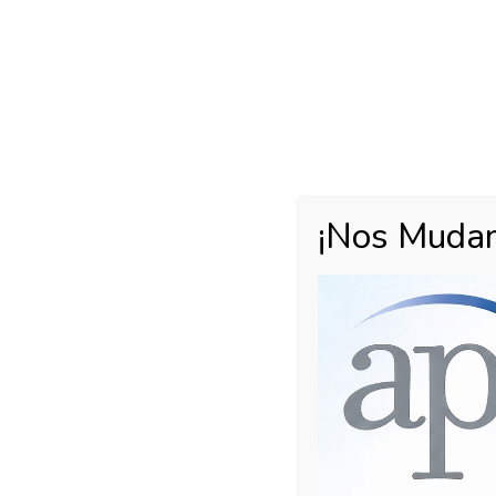
Módulos Interdisciplinarios
,
SEP
Programa I: 
Interdisciplin
El programa de atención interdisciplinaria es un d
Certificado de discapacidad y sin Certificado de d
especialidades de la salud. Enfatiza la atención mul
¡Nos Muda
sujeto y su medio familiar. El objetivo del mismo es
Leer más...
24
24 de septiembre de 2016
Programas de atención
,
Tra
SEP
Programa II: