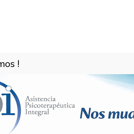
Programas de atención
Modulos
arios
ispositivo de atención modulada dirigido a pacientes con
iscapacidad que requieren de la atención de diversas
tidisciplinaria priorizando una concepción integral del
mos !
, mediante criterio...
stornos Alimenticios
 Trastornos