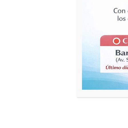
Alimenticios
Consiste en la realización de una primer evaluació
médicos, psiquiátricos y psicológicos. Luego, se l
terapéuticos que se adapten a las características 
Leer más...
23
23 de septiembre de 2016
SEP
Programa III
Dispositivo asistencial que apunta a contener a pa
terceros de difícil manejo terapéutico y con trasto
Leer más...