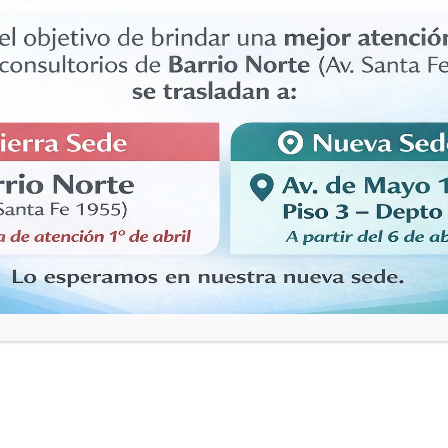
n diagnóstica que integre los distintos aspectos como ser,
levara a cabo el tratamiento con diversos recursos
particulares de cada paciente.
Casos Complejos
,
Programas de atención
: Casos Complejos
cientes con patología mental grave, con riesgo para sí y
rnos sociales que dificultan su tratamiento ambulatorio.